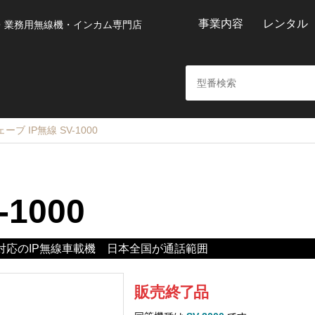
事業内容
レンタル
・業務用無線機・インカム専門店
ブ IP無線 SV-1000
-1000
TE対応のIP無線車載機 日本全国が通話範囲
販売
終
了
品