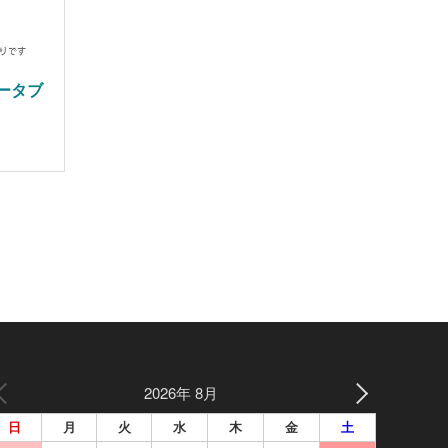
ータブ
2026年 8月
日
月
火
水
木
金
土