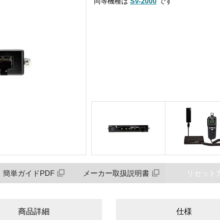
同等機種は
SV-2000
です
簡単ガイドPDF
メーカー取扱説明書
リセット
商品詳細
仕様