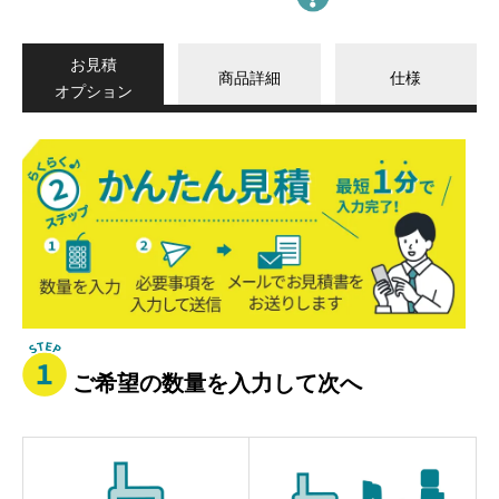
お見積
商品詳細
仕様
オプション
か
ん
た
ん
見
積
ご希望の数量を入力して次へ