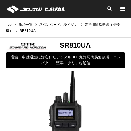
検索
Top
商品一覧
スタンダードホライゾン
業務用簡易無線（携帯
機）
SR810UA
SR810UA
増波・中継通話に対応したデジタルUHF免許局簡易無線機 コン
パクト・堅牢・クリアな通信