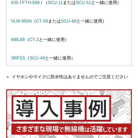
635
/
FTH-508
/ （
SCU-11
または
SCU-51
と一緒に使用）
VLM-850A
（
CT-59
または
SCU-48
と一緒に使用）
MBL88
（
CT-2
と一緒に使用）
SRFD1
（
SCU-49
と一緒に使用）
イヤホンやマイクに防水性はありませんのでご注意ください