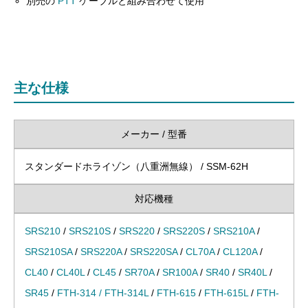
別売の
PTT
ケーブルと組み合わせて使用
主な仕様
メーカー / 型番
スタンダードホライゾン（八重洲無線） / SSM-62H
対応機種
SRS210
/
SRS210S
/
SRS220
/
SRS220S
/
SRS210A
/
SRS210SA
/
SRS220A
/
SRS220SA
/
CL70A
/
CL120A
/
CL40
/
CL40L
/
CL45
/
SR70A
/
SR100A
/
SR40
/
SR40L
/
SR45
/
FTH-314 / FTH-314L
/
FTH-615
/
FTH-615L
/
FTH-