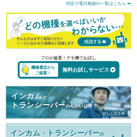
特定小電力無線の一覧はこちら ➡
プロが厳選！デモ機でお試し
機種選定から
無料お試しサービス
ご提案！
インカム
と
トランシーバー
のちがいは何？
詳しく見る
インカム
トランシーバー
・
の