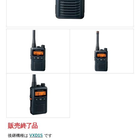
販売
終
了
品
後継機種は
VXD1S
です