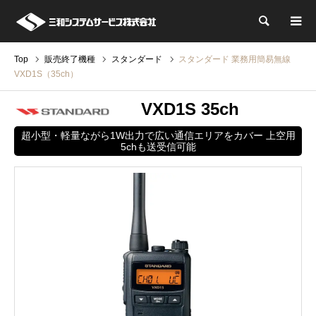
検索
Top
販売終了機種
スタンダード
スタンダード 業務用簡易無線
VXD1S（35ch）
VXD1S 35ch
超小型・軽量ながら1W出力で広い通信エリアをカバー 上空用
5chも送受信可能