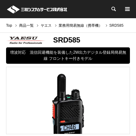
検索
Top
商品一覧
ヤエス
業務用簡易無線（携帯機）
SRD585
SRD585
増波対応 混信回避機能を装備した2W出力デジタル登録局簡易無
線 フロントキー付きモデル