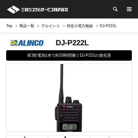
検索
Top
商品一覧
アルインコ
特定小電力無線
DJ-P222L
DJ-P222L
単3乾電池1本で約33時間働くDJ-P221の進化形