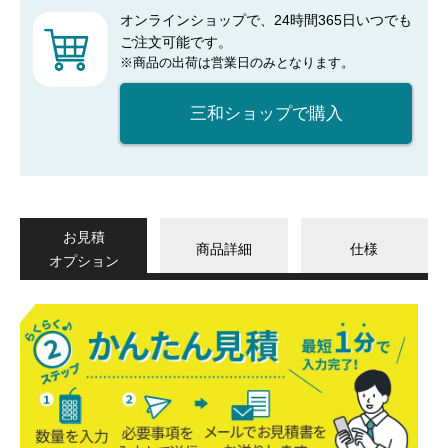
オンラインショップで、24時間365日いつでも
ご注文可能です。
※商品の出荷は営業日のみとなります。
三和ショップで購入
お見積
商品詳細
仕様
オプション
か
ん
た
ん
見
積