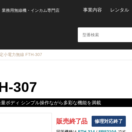
事業内容
レンタル
・業務用無線機・インカム専門店
小電力無線 FTH-307
H-307
量ボディ シンプル操作ながら多彩な機能を満載
販売
終
了
品
修理対応終了
同等機種は
FTH-314
/
SRS210A
です