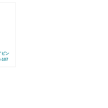
イピン
107