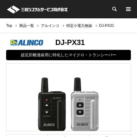
検索
Top
商品一覧
アルインコ
特定小電力無線
DJ-PX31
DJ-PX31
超近距離連絡用に特化したマイクロ・トランシーバー