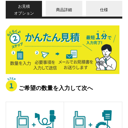
お見積
商品詳細
仕様
オプション
か
ん
た
ん
見
積
ご希望の数量を入力して次へ