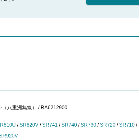
重洲無線） / RA6212900
R810U
/
SR820V
/
SR741
/
SR740
/
SR730
/
SR720
/
SR710
/
SR920V