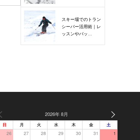
スキー場でのトラン
シーバー活用術｜レ
ッスンやバッ…
2026年 8月
日
月
火
水
木
金
土
26
27
28
29
30
31
1