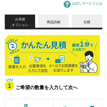
お試しサービスとは
お見積
商品詳細
仕様
オプション
か
ん
た
ん
見
積
ご希望の数量を入力して次へ